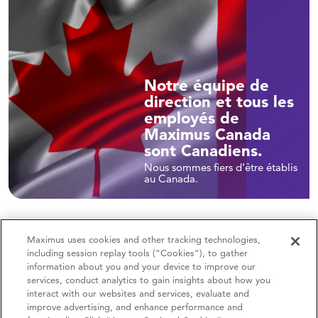
Notre équipe de
direction et tous les
employés de
Maximus Canada
sont Canadiens.
Nous sommes fiers d’être établis
au Canada.
Maximus uses cookies and other tracking technologies,
including session replay tools (“Cookies”), to gather
information about you and your device to improve our
services, conduct analytics to gain insights about how you
interact with our websites and services, evaluate and
improve advertising, and enhance performance and