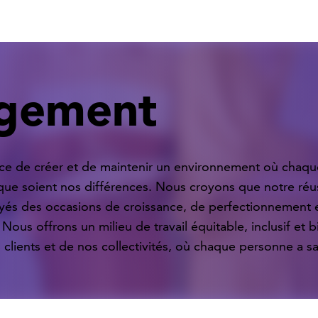
agement
ce de créer et de maintenir un environnement où chaq
 que soient nos différences. Nous croyons que notre r
oyés des occasions de croissance, de perfectionnement 
 Nous offrons un milieu de travail équitable, inclusif et b
 clients et de nos collectivités, où chaque personne a sa