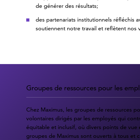
de générer des résultats;
des partenariats institutionnels réfléchis
soutiennent notre travail et reflètent nos 
Groupes de ressources pour les emp
Chez Maximus, les groupes de ressources po
volontaires dirigés par les employés qui contr
équitable et inclusif, où divers points de vue
groupes de Maximus sont ouverts à tous et 