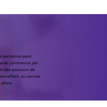
ue personne peut
éussite commence par
et des parcours de
ienveillant, au service
 place.