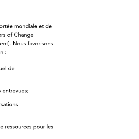
portée mondiale et de
ers of Change
ment). Nous favorisons
n :
uel de
s entrevues;
sations
e ressources pour les