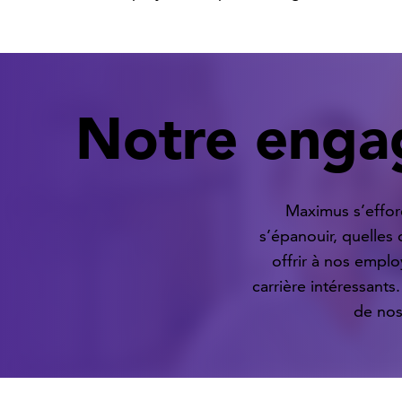
Notre eng
Maximus s’effor
s’épanouir, quelles
offrir à nos empl
carrière intéressants.
de nos