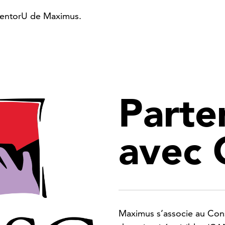
MentorU de Maximus.
Parte
avec
Maximus s’associe au Cons