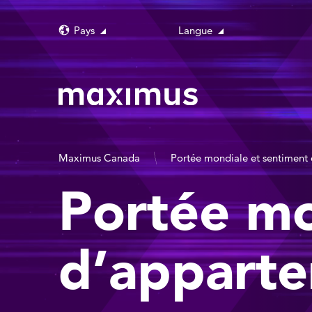
Pays
Langue
Maximus Canada
Portée mondiale et sentiment
Portée mo
d’appart