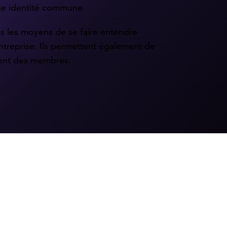
ne identité commune.
 les moyens de se faire entendre
ntreprise. Ils permettent également de
ment des membres.
e