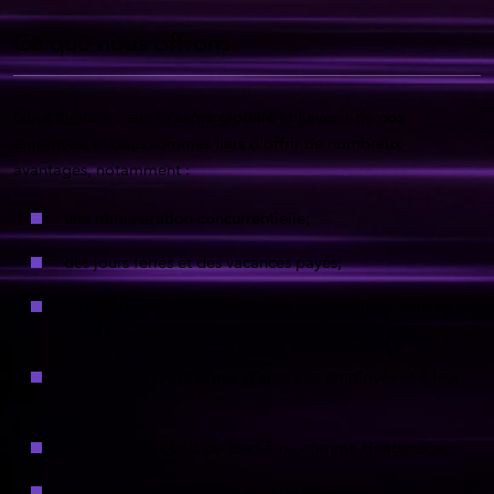
Ce que nous offrons
Nous avons à cœur la santé globale et l’avenir de nos
employés, et nous sommes fiers d’offrir de nombreux
avantages, notamment :
une rémunération concurrentielle;
des jours fériés et des vacances payés;
un régime complet d’assurance maladie pour vous et
votre famille;
l’accès à un programme d’aide aux employés et à leur
famille;
l’accès à des outils de bien-être, comme Headspace;
des avantages liés au régime de retraite;