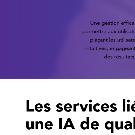
Une gestion efficac
permettre aux utilisa
plaçant les utilis
intuitives, engagean
des résultats
Les services l
une IA de qual