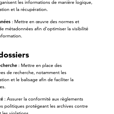
rganisent les informations de manière logique,
gation et la récupération.
nnées
: Mettre en œuvre des normes et
e métadonnées afin d’optimiser la visibilité
information.
dossiers
echerche
: Mettre en place des
cées de recherche, notamment les
on et le balisage afin de faciliter la
es.
té
: Assurer la conformité aux règlements
es politiques protégeant les archives contre
 les violations.