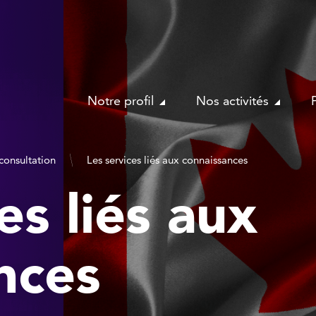
Notre profil
Nos activités
consultation
Les services liés aux connaissances
es liés aux
nces