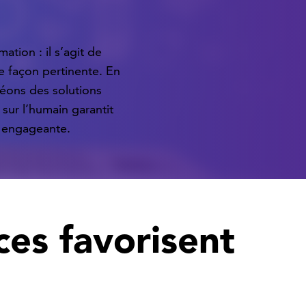
ation : il s’agit de
e façon pertinente. En
réons des solutions
sur l’humain garantit
et engageante.
ces favorisent