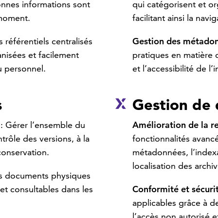
nnes informations sont
qui catégorisent et o
moment.
facilitant ainsi la navi
s référentiels centralisés
Gestion des métado
nisées et facilement
pratiques en matière d
u personnel.
et l’accessibilité de l’
s
Gestion de 
: Gérer l’ensemble du
Amélioration de la r
rôle des versions, à la
fonctionnalités avan
conservation.
métadonnées, l’indexati
localisation des archiv
es documents physiques
 et consultables dans les
Conformité et sécuri
applicables grâce à d
l’accès non autorisé et