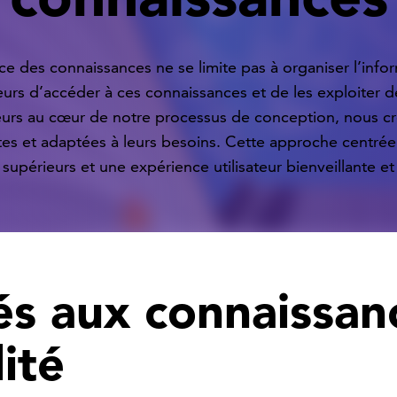
e des connaissances ne se limite pas à organiser l’inform
teurs d’accéder à ces connaissances et de les exploiter d
ateurs au cœur de notre processus de conception, nous c
tes et adaptées à leurs besoins. Cette approche centrée 
 supérieurs et une expérience utilisateur bienveillante 
iés aux connaissan
ité