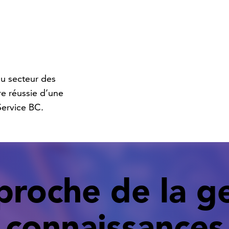
du secteur des
re réussie d’une
Service BC.
roche de la g
connaissances