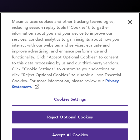
Maximus uses cookies and other tracking technologies,
including session replay tools (“Cookies”), to gather
information about you and your device to improve our
services, conduct analytics to gain insights about how you
interact with our websites and services, evaluate and
improve advertising, and enhance performance and
functionality. Click “Accept Optional Cookies” to consent
to this data processing by us and our third-party vendors.
Contactez-nous
Click “Cookie Settings” to customize your selections or
click “Reject Optional Cookies” to disable all non-Essential
Carrières
Cookies. For more information, please review our
Privacy
Statement.
Politique de confidentialité
Cookies Settings
Conditions d’utilisation
Reject Optional Cookies
© 2026 Maximus. Tous droits réservés.
Accept All Cookies