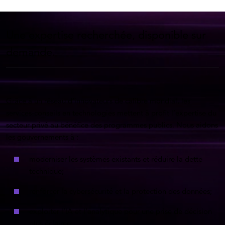
Une expertise recherchée, disponible sur
demande.
Grâce à un réseau d’innovateurs de calibre mondial, les
services-conseils en technologies mettent à profit l’expertise du
secteur privé au bénéfice des programmes publics. Nous aidons
les gouvernements à :
moderniser les systèmes existants et réduire la dette
technique;
renforcer la cybersécurité et la protection des données;
exploiter l’IA et l’analytique pour une prise de décision
plus éclairée;