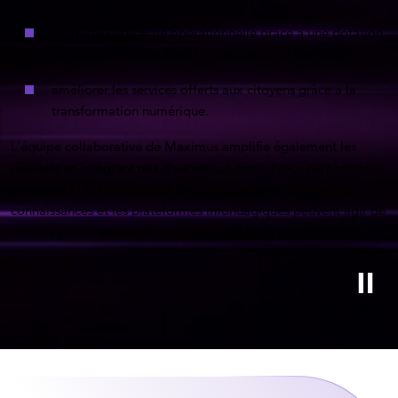
accroître l’efficacité opérationnelle grâce à une dotation
en personnel et un soutien intelligents et flexibles;
améliorer les services offerts aux citoyens grâce à la
transformation numérique.
L’équipe collaborative de Maximus amplifie également les
résultats en intégrant nos diverses solutions. Nous démontrons
comment l’IA, l’analyse des données, la gestion des
connaissances et les plateformes infonuagiques peuvent agir de
concert pour transformer les programmes du secteur public.