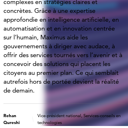
complexes en stratégies claires et
concrètes. Grâce à une expertise
approfondie en intelligence artificielle, en
automatisation et en innovation centrée
sur l’humain, Maximus aide les
gouvernements à diriger avec audace, à
offrir des services tournés vers l’avenir et à
concevoir des solutions qui placent les
citoyens au premier plan. Ce qui semblait
autrefois hors de portée devient la réalité
de demain.
Rehan
Vice-président national, Services-conseils en
Qureshi
technologies